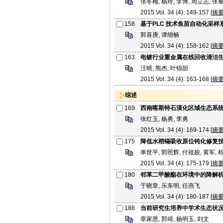
张冬梅, 杨玲, 李博, 周立志, 张
2015 Vol. 34 (4): 149-157 [
摘
158
基于PLC 技术鱼苗自动化采样
郭喜庚, 谭细畅
2015 Vol. 34 (4): 158-162 [
摘
163
电镀行业重金属在线回收清洁
汪晴, 熊杰, 叶锦韶
2015 Vol. 34 (4): 163-168 [
摘
综述
169
西南喀斯特石漠化区域生态系
张红玉, 杨勇, 李勇
2015 Vol. 34 (4): 169-174 [
摘
175
降低水稻镉吸收原位钝化修复
单世平, 郭照辉, 付祖姣, 黄军, 
2015 Vol. 34 (4): 175-179 [
摘
180
邻苯二甲酸酯在环境中的降解
于晓章, 乐东明, 任燕飞
2015 Vol. 34 (4): 180-187 [
摘
188
当前研究生培养中学术生态状
章家恩, 郭靖, 杨明玉, 刘文