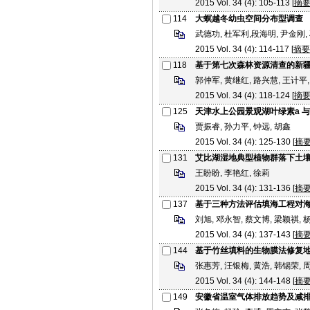
2015 Vol. 34 (4): 105-113 [
摘
114
大螟越冬幼虫空间分布型调查
武德功, 杜军利,段海明, 尹金刚,
2015 Vol. 34 (4): 114-117 [
摘要
118
基于第七次森林资源清查的新
郭仲军, 黄继红, 路兴慧, 王计平
2015 Vol. 34 (4): 118-124 [
摘
125
天津水上公园景观湖叶绿素a 
贾振睿, 孙力平, 钟远, 胡鑫
2015 Vol. 34 (4): 125-130 [
摘
131
艾比湖湿地典型植物群落下土
王盼盼, 李艳红, 徐莉
2015 Vol. 34 (4): 131-136 [
摘
137
基于三种方法评估填海工程对
刘旭, 邓永智, 蔡文博, 梁颖祺, 
2015 Vol. 34 (4): 137-143 [
摘
144
基于竹丝填料的生物膜法修复
张惠芳, 汪银梅, 黄浩, 韩锡荣, 
2015 Vol. 34 (4): 144-148 [
摘
149
安徽省温室气体排放趋势及减