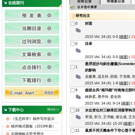
在线期刊
研究论文
0
封面
2015 Vol. 34 (4): 0-0 [
摘要
] (
15
0
目录
2015 Vol. 34 (4): 0-0 [
摘要
] (
10
悬浮泥沙与斜生栅藻(Scenedesmus
1
的影响
吴建勇, 温文科, 邵留, 于克锋, 
2015 Vol. 34 (4): 1-8 [
摘要
] (
18
9
超级台风“南玛都”对南海北部
林静柔, 唐丹玲, 娄全胜
2015 Vol. 34 (4): 9-14 [
摘要
] (
1
下载中心
15
水位变化对三峡库区消落带狗
李强, 宋力, 王书敏, 谢云成, 王
《生态科学》稿件写作提示
2015 Vol. 34 (4): 15-20 [
摘要
] (
稿件格式模板（2019年新）
21
基质不同灭菌条件下空心莲子
出版物标点符号用法