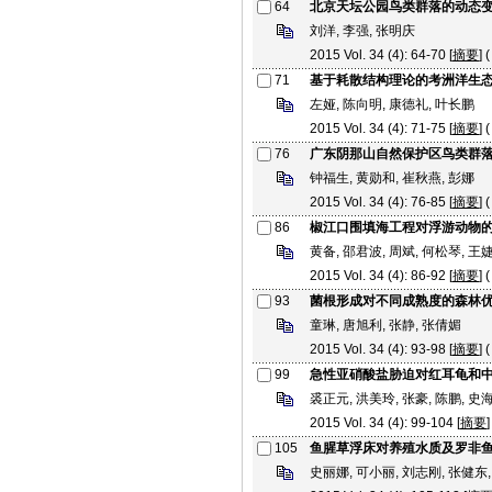
64
北京天坛公园鸟类群落的动态
刘洋, 李强, 张明庆
2015 Vol. 34 (4): 64-70 [
摘要
] (
71
基于耗散结构理论的考洲洋生
左娅, 陈向明, 康德礼, 叶长鹏
2015 Vol. 34 (4): 71-75 [
摘要
] (
76
广东阴那山自然保护区鸟类群
钟福生, 黄勋和, 崔秋燕, 彭娜
2015 Vol. 34 (4): 76-85 [
摘要
] (
86
椒江口围填海工程对浮游动物
黄备, 邵君波, 周斌, 何松琴, 王
2015 Vol. 34 (4): 86-92 [
摘要
] (
93
菌根形成对不同成熟度的森林
童琳, 唐旭利, 张静, 张倩媚
2015 Vol. 34 (4): 93-98 [
摘要
] (
99
急性亚硝酸盐胁迫对红耳龟和
裘正元, 洪美玲, 张豪, 陈鹏, 史
2015 Vol. 34 (4): 99-104 [
摘要
]
105
鱼腥草浮床对养殖水质及罗非
史丽娜, 可小丽, 刘志刚, 张健东,