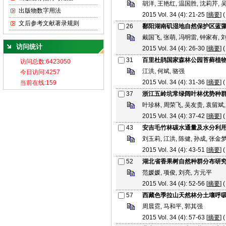
胡洋, 王艳红, 温国胜, 沈莉芹, 
出版物数字用法
2015 Vol. 34 (4): 21-25 [
摘要
] (
文后参考文献著录规则
26
鄱阳湖南矶湿地自然保护区蓝
戴国飞, 张萌, 冯明雷, 钟家有, 
访问统计
2015 Vol. 34 (4): 26-30 [
摘要
] (
31
百里杜鹃国家森林公园苔藓植
江洪, 何斌, 骆强
2015 Vol. 34 (4): 31-36 [
摘要
] (
37
浙江五岭坑常绿阔叶林优势种
叶珍林, 周荣飞, 吴友贵, 袁留斌
2015 Vol. 34 (4): 37-42 [
摘要
] (
43
安吉毛竹林碳水通量及水分利
刘玉莉, 江洪, 陈健, 孙成, 张金
2015 Vol. 34 (4): 43-51 [
摘要
] (
52
湖北省香果树自然种群分布研
范媛媛, 项俊, 刘亮, 方元平
2015 Vol. 34 (4): 52-56 [
摘要
] (
57
西藏色季拉山天然林分土壤呼
周晨霓, 马和平, 郭其强
2015 Vol. 34 (4): 57-63 [
摘要
] (