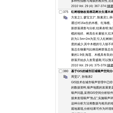
多样性指数与海拔的相关性,北
2010 Vol. 29 (4): 367-374 [
摘
375
红树植物改造桐花树次生灌木
方发之1, 廖宝文2*, 陈素灵1, 薛
通过对16a生的木榄、红海榄
新群落调查与分析,结果表明:
榄的地径、树高生长量较大;红海
距为1.5m×2m为宜;引入红
度的减少,其中木榄的引入较不
落总生物量均比桐花树群落总生
量的1.9倍;海莲、木榄具有良
群落开始步入发育盛期,可以预
2010 Vol. 29 (4): 375-379 [
摘
380
基于GIS的城市区域噪声空间分
周旻1*, 孙海涛2
GIS技术在城市噪声管理中已
的数据资料,噪声地图的发展更
噪声问题,采用GIS空间分析软件
据来发现噪声"热点",实施噪声
这种分析方法将数据与相关的地
观地展现,分析结果可作为环境