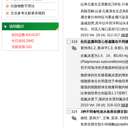
i
以单元素生态系数(
E
)评价,
r
出版物数字用法
风险范畴;以多元素潜在生态风险
文后参考文献著录规则
属含量分布特征与重金属污染及
递减趋势,其中以牛田洋和汕头
访问统计
特点、河流入海口及排污口的
2010 Vol. 29 (4): 312-317 [
摘
318
杜氏盐藻和亚心形扁藻在不同
黄伟伟1,2, 蔡卓平1,3, 肖群1, 
在氮浓度为1.4、14、和140 mg
(
Platymonas subcordiformis
)
究不同海洋经济微藻种间混合培
胞群体的生长随着氮浓度的增加而
细胞群体生长明显优于单独培养
微藻的细胞群体生物量和胞内物
比单独培养分别提高1.17倍和7.
低氮浓度下,藻的生长受到氮浓
2010 Vol. 29 (4): 318-323 [
摘
324
3种不同食性淡水鱼类谷胱甘肽S-
姚煜, 梁旭方*, 王琳, 栾添, 刘理
鱼类谷胱甘肽S-转移酶(glutathi