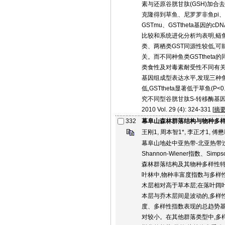
素与还原谷胱甘肽(GSH)加合
克隆得到草鱼、尼罗罗非鱼pi、mu、
GSTmu、GSTtheta基因
比较和系统进化分析均表明,鲢
类、两栖类GST同源性较低,
关。而不同种鱼类GSTtheta
类食性及对毒素耐受性不同有关。
基因组成型表达水平,发现三种
低,GSTtheta显著低于草鱼(P
究不同型谷胱甘肽S-转移酶基
2010 Vol. 29 (4): 324-331 [
摘
332
幕阜山森林群落结构与物种多
王刚1, 周本智1*, 李正才1, 傅懋毅1
幕阜山地处中亚热带-北亚热带
Shannon-Wiener指数、S
森林群落结构及其物种多样性特
叶林中,物种丰富度指数与多样
木层相对高于草本层;在落叶阔
本层与乔木层间是波动的,多样
度、多样性指数表现的总趋势基
对较小。在其他群落类型中,多