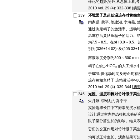
样化的趋势;另外,从总体上看
2010 Vol. 29 (4): 332-338 [
摘
339
环境因子及超低温冻存对黄姑
闫家强, 魏平, 姜建湖, 李海燕, 
通过测定精子的激活率、运动
温冻存后黄姑鱼精子的活力。结
为7.5～8.5。在pH 8.0～8.
别为(336±14.02)s及(405.
溶液浓度分别为300～500 mmol
-
精子在缺少HCO
的人工海水中
3
于80%,但运动时间及寿命均有所
冻存黄姑鱼精子,冻精激活率>80
2010 Vol. 29 (4): 339-344 [
摘
345
光照、温度和氮对竹叶眼子菜
朱丹婷, 李铭红*, 乔宁宁
实验选择长江中下游常见沉水植
设计,通过室内静态模拟实验研
眼子菜分苗生长的影响。结果表
它们的交互作用对竹叶眼子菜生长
均可以正常生长。观察结果可知,竹叶