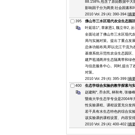
88.158%,包含了原始数据
影响因子分为两类:社会因素和
2010 Vol. 29 (4): 390-394 [
摘
395
佛山市三水区现代农业生态园
叶延琼1*, 章家恩1, 魏立华2, 丛
全面论述了佛山市三水区现代
局与实施对策。提出了重点发展
总体功能布局,即以北江干流为
基塘系统示范性农业生态园区、
建芦苞涌两岸生态隔离带和绿色
与信息服务中心。同时,提出了
对策。
2010 Vol. 29 (4): 395-399 [
摘
400
生态学综合实验的教学探索与
赵建刚*, 乔永民, 林秋奇, 张修峰
暨南大学生态学专业是2004
性实验课程。课程设置充分发挥
若干具有水生态特色的综合实验
该实验课的课程设置、内容安
2010 Vol. 29 (4): 400-402 [
摘