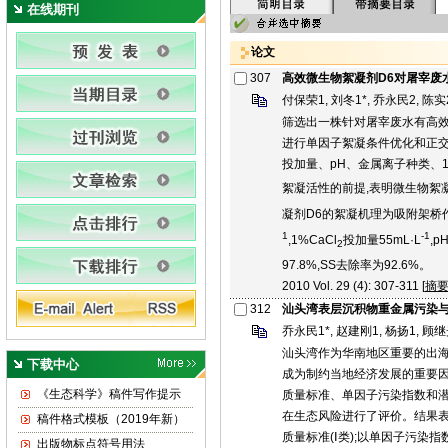
在线期刊
论文
307
高效微生物絮凝剂D6对屠宰废
付保荣1, 刘冬1*, 乔永民2, 陈实
筛选出一株针对屠宰废水有高效
进行单因子絮凝条件优化和正交
投加量、pH、金属离子种类、1%
絮凝活性的前提,表明微生物絮
凝剂D6的絮凝机理为吸附架桥作
1
-1
,1%CaCl
投加量55mL·L
,
2
97.8%,SS去除率为92.6%。
2010 Vol. 29 (4): 307-311 [
摘
312
汕头湾表层沉积物重金属污染
乔永民1*, 赵建刚1, 杨扬1, 顾继
汕头湾作为华南地区重要的出海
下载中心
成为制约当地经济发展的重要因
《生态科学》稿件写作提示
质量标准、单因子污染指数和
在生态风险进行了评价。结果表明
稿件格式模板（2019年新）
质量标准(Ⅰ类);以单因子污染指数
出版物标点符号用法