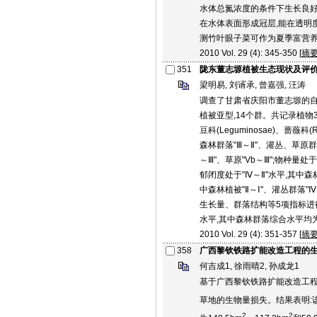
水体总氮浓度的条件下生长良好
在水体表面形成冠层,能在透明
测竹叶眼子菜可作为夏季富营
2010 Vol. 29 (4): 345-350 [
摘
351
陇东董志塬植被生态现状及评
梁明易, 刘谞承, 曾嘉强, 汪涛
调查了甘肃省庆阳市董志塬的自
植被亚型,14个群。共记录植物33科6
豆科(Leguminosae)、蔷薇
森林群落"Ⅲ～Ⅱ"、灌丛、草原群落
～Ⅲ"、草原"Vb～Ⅲ";物种量处
郁闭度处于"Ⅳ～Ⅱ"水平,其中森林
中森林植被"Ⅱ～Ⅰ"、灌丛群落
生长量、群落结构等5项指标进
水平,其中森林群落综合水平均为"
2010 Vol. 29 (4): 351-357 [
摘
358
广西黎钦铁路扩能改造工程的
何吉成1, 徐雨晴2, 孙成龙1
基于广西黎钦铁路扩能改造工程
草地的生物量损失。结果表明:该
2
2