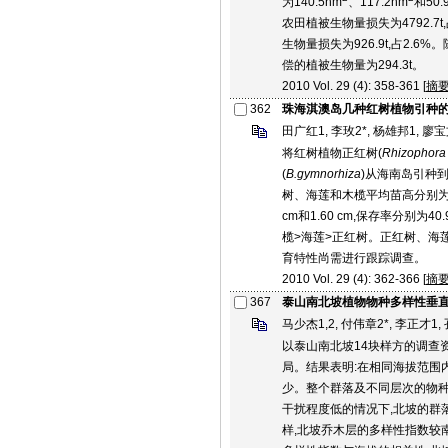
为140.5hm
、117.2hm
和50.
农田植被生物量损失为4792.7t,
生物量损失为926.9t,占2
偿的植被生物量为294.3t。
2010 Vol. 29 (4): 358-361 [
摘
362
珠海淇澳岛几种红树植物引种
田广红1, 李玫2*, 杨雄邦1, 廖宝
将红树植物正红树(
Rhizophora 
(
B.gymnorhiza
)从海南岛引种
树、海莲和木榄平均苗高分别为45.3
cm和1.60 cm,保存率分别为
榄>海莲>正红树。正红树、海
育特性尚需进行跟踪调查。
2010 Vol. 29 (4): 362-366 [
摘
367
泰山南北坡植物物种多样性垂
马少杰1,2, 付伟章2*, 李正才1,
以泰山南北坡14块样方的调查
局。结果表明:在相同海拔范围
少。整个群落及不同层次的物
干扰程度低的情况下,北坡的群
样,北坡乔木层的多样性指数较