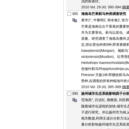
况的新途径。
2010 Vol. 29 (4): 380-384 [
摘
385
海南岛芒果蓟马种类调查研究
黄华1*, 牛黎明2, 韩冬银2, 张方
芒果是海南仅次于香蕉的重要热
升为主要害虫。蓟马以若虫、成
质量。研究调查了海南岛儋州,昌
定,得出害虫种类9种,即茶黄硬
hawaiiensis
(Morgan)、褐蓟马
victoriensis
(Moulton)、红带
Heliothrips haemorrhoidalis
(
色皱针蓟马
Rhipiphorothrips pu
Priesner:天敌1种,即横纹蓟马
Ae
势种,在调查的所有种植地均有分
2010 Vol. 29 (4): 385-389 [
摘
390
扬州城市生态系统影响因子分
范海燕*, 吕信红, 詹晓燕, 刘臣
随着城市化进程的加快,城市生
子进行研究。并以扬州市为例,从
相关数据,利用主成分分析方法
量分析影响扬州城市生态系统变