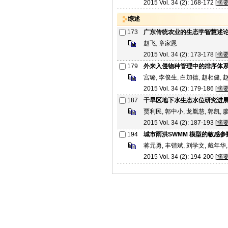
2015 Vol. 34 (2): 168-172 [
摘
综述
173
广东传统农业的生态学智慧述
赵飞, 章家恩
2015 Vol. 34 (2): 173-178 [
摘
179
外来入侵物种管理中的排序体
宫璐, 李俊生, 白加德, 赵相健, 
2015 Vol. 34 (2): 179-186 [
摘
187
干旱区地下水生态水位研究进
贾利民, 郭中小, 龙胤慧, 郭凯, 
2015 Vol. 34 (2): 187-193 [
摘
194
城市雨洪SWMM 模型的敏感
蒋元勇, 丰锴斌, 刘学文, 戴年华,
2015 Vol. 34 (2): 194-200 [
摘