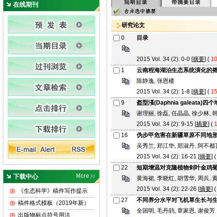
在线期刊
研究论文
0
目录
2015 Vol. 34 (2): 0-0 [
摘要
] (
10
1
云南程海湖泊生态系统演化的
陈静逸, 张恩楼
2015 Vol. 34 (2): 1-8 [
摘要
] (
15
9
盔型溞(Daphnia galeat
谢理丽, 徐磊, 任晶晶, 徐少林, 
2015 Vol. 34 (2): 9-15 [
摘要
] (
1
16
伪步甲危害在新疆草原不同地
吴秀兰, 郑江华, 郑淑丹, 阿不都
2015 Vol. 34 (2): 16-21 [
摘要
] (
22
短期增温对克隆植物剑叶金鸡
下载中心
黄海裙, 李晓红, 胡雪华, 周兵, 
2015 Vol. 34 (2): 22-26 [
摘要
] (
《生态科学》稿件写作提示
27
不同养分水平对飞机草生长与
稿件格式模板（2019年新）
全国明, 毛丹鹃, 章家恩, 谢俊芳
出版物标点符号用法