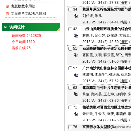
2015 Vol. 34 (2): 27-33 [
摘要
] (
出版物数字用法
34
荒漠草原区柠条灌丛对地面节
文后参考文献著录规则
刘任涛, 朱凡
2015 Vol. 34 (2): 34-41 [
摘要
] (
访问统计
42
白云山风景区环境质量的综合
林媚珍, 纪少婷, 赵俊磊, 方碧真
2015 Vol. 34 (2): 42-50 [
摘要
] (
51
石油降解菌的分子鉴定及降解
张国霞, 关颖, 蒋云霞, 邹飞, 周
2015 Vol. 34 (2): 51-56 [
摘要
] (
57
广州南沙黄山鲁森林公园藤本
李济明, 李海生*, 邓华源, 蔡惠娟
2015 Vol. 34 (2): 57-62 [
摘要
] (
63
氮沉降对毛竹叶片生态化学计
翁俊, 顾鸿昊, 王志坤, 赵明水, 
2015 Vol. 34 (2): 63-70 [
摘要
] (
71
植被类型对晋西北地区土壤含
朱炜歆, 牛俊杰, 刘庚, 李颖俊, 
2015 Vol. 34 (2): 71-75 [
摘要
] (
76
富营养水体大型溞(Daphnia