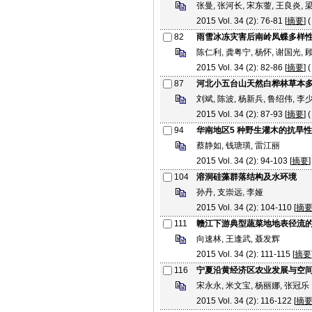
张曼, 张河长, 宋东蓥, 王良炎, 
2015 Vol. 34 (2): 76-81 [
摘要
] (
82
雨雪冰冻灾害后南岭凤蝶多样
陈仁利, 龚粤宁, 杨怀, 谢国光, 
2015 Vol. 34 (2): 82-86 [
摘要
] (
87
河北小五台山天然白桦林草本
刘斌, 陈波, 杨新兵, 鲁绍伟, 李
2015 Vol. 34 (2): 87-93 [
摘要
] (
94
华南地区5 种野生灌木的抗旱
蔡静如, 钱瑭璜, 雷江丽
2015 Vol. 34 (2): 94-103 [
摘要
]
104
溶洞硅藻群落结构及水环境
孙丹, 支崇远, 李娅
2015 Vol. 34 (2): 104-110 [
摘
111
赣江下游典型蔬菜地地表径流
向速林, 王逢武, 聂发辉
2015 Vol. 34 (2): 111-115 [
摘要
116
宁夏沿黄经济区农业发展与空
宋永永, 米文宝, 杨丽娜, 张冠乐
2015 Vol. 34 (2): 116-122 [
摘