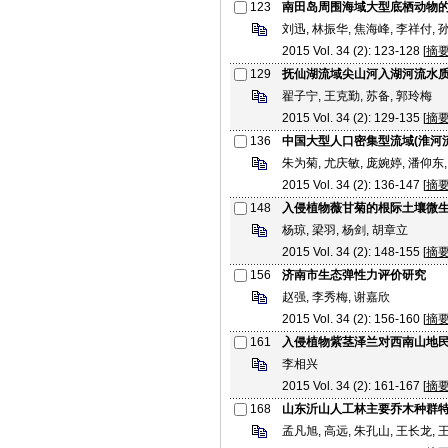
123
南田岛周围海域大型底栖动物
刘迅, 林振华, 焦海峰, 李祥付, 
2015 Vol. 34 (2): 123-128 [
摘
129
抚仙湖流域尖山河入湖河流水
翟子宁, 王克勤, 苏备, 郭玲梅
2015 Vol. 34 (2): 129-135 [
摘
136
中国大型人口密集型流域(淮河
朱为菊, 尤庆敏, 庞婉婷, 潘仰东
2015 Vol. 34 (2): 136-147 [
摘
148
入侵植物薇甘菊的根际土壤微
杨琼, 梁羽, 杨剑, 胡章立
2015 Vol. 34 (2): 148-155 [
摘
156
济南市生态弹性力评价研究
赵强, 李秀梅, 谢嘉欣
2015 Vol. 34 (2): 156-160 [
摘
161
入侵植物紫茎泽兰对西南山地
李相兴
2015 Vol. 34 (2): 161-167 [
摘
168
山东沂山人工林主要乔木种群
孟凡旭, 高远, 朱孔山, 王长龙, 