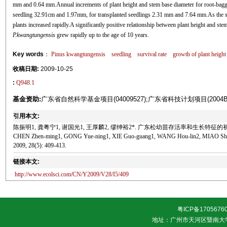
mm and 0.64 mm.Annual increments of plant height and stem base diameter for root-bag
seedling 32.91cm and 1.97mm, for transplanted seedlings 2.31 mm and 7.64 mm.As the see
plants increased rapidly.A significantly positive relationship between plant height and st
P.kwangtungensis
grew rapidly up to the age of 10 years.
Key words
：
Pinus kwangtungensis
seedling
survival rate
growth of plant height
收稿日期:
2009-10-25
:
Q948.1
基金资助:
广东省自然科学基金项目(04009527);广东省科技计划项目(2004B3
引用本文:
陈振明1, 龚粤宁1, 谢国光1, 王厚麟2, 缪绅裕2*. 广东松幼苗存活率和生长特征的初步研究[J]. 
CHEN Zhen-ming1, GONG Yue-ning1, XIE Guo-guang1, WANG Hou-lin2, MIAO Shen-yu2. P
2009, 28(5): 409-413.
链接本文:
http://www.ecolsci.com/CN/Y2009/V28/I5/409
粤ICP备1705676
地址：广州市天河区暨南大学 邮