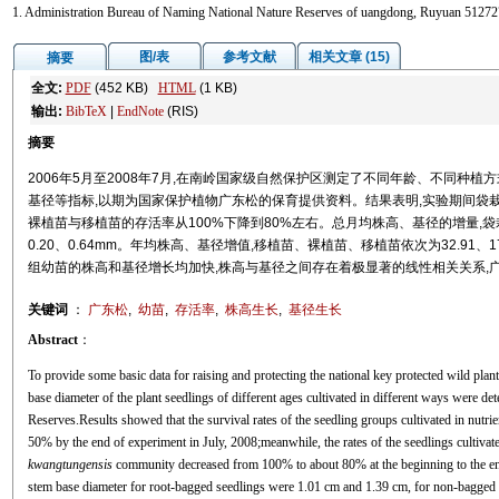
1. Administration Bureau of Naming National Nature Reserves of uangdong, Ruyuan 51272
图/表
参考文献
相关文章 (15)
摘要
全文:
PDF
(452 KB)
HTML
(1 KB)
输出:
BibTeX
|
EndNote
(RIS)
摘要
2006年5月至2008年7月,在南岭国家级自然保护区测定了不同年龄、不同种植方
基径等指标,以期为国家保护植物广东松的保育提供资料。结果表明,实验期间袋栽苗
裸植苗与移植苗的存活率从100%下降到80%左右。总月均株高、基径的增量,袋栽苗、裸
0.20、0.64mm。年均株高、基径增值,移植苗、裸植苗、移植苗依次为32.91、17.22
组幼苗的株高和基径增长均加快,株高与基径之间存在着极显著的线性相关关系,广
关键词
：
广东松
,
幼苗
,
存活率
,
株高生长
,
基径生长
Abstract
：
To provide some basic data for raising and protecting the national key protected wild plan
base diameter of the plant seedlings of different ages cultivated in different ways were 
Reserves.Results showed that the survival rates of the seedling groups cultivated in nut
50% by the end of experiment in July, 2008;meanwhile, the rates of the seedlings cultivate
kwangtungensis
community decreased from 100% to about 80% at the beginning to the end
stem base diameter for root-bagged seedlings were 1.01 cm and 1.39 cm, for non-bagged 