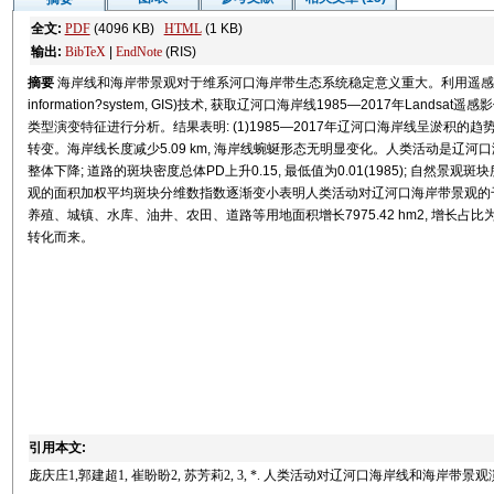
全文:
PDF
(4096 KB)
HTML
(1 KB)
输出:
BibTeX
|
EndNote
(RIS)
摘要
海岸线和海岸带景观对于维系河口海岸带生态系统稳定意义重大。利用遥感(remote?s
information?system, GIS)技术, 获取辽河口海岸线1985—2017年La
类型演变特征进行分析。结果表明: (1)1985—2017年辽河口海岸线呈淤积的
转变。海岸线长度减少5.09 km, 海岸线蜿蜒形态无明显变化。人类活动是辽河
整体下降; 道路的斑块密度总体PD上升0.15, 最低值为0.01(1985); 自然景观
观的面积加权平均斑块分维数指数逐渐变小表明人类活动对辽河口海岸带景观的干扰逐渐
养殖、城镇、水库、油井、农田、道路等用地面积增长7975.42 hm2, 增长占比为
转化而来。
引用本文:
庞庆庄1,郭建超1, 崔盼盼2, 苏芳莉2, 3, *. 人类活动对辽河口海岸线和海岸带景观演变影响[J]