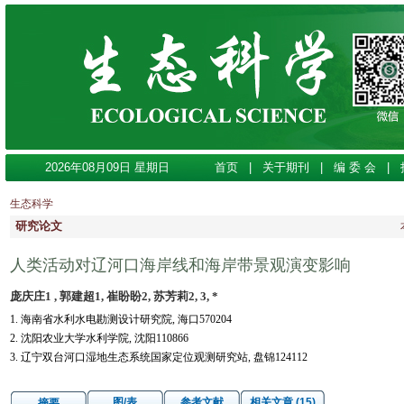
2026年08月09日 星期日
首页
|
关于期刊
|
编 委 会
|
生态科学
研究论文
人类活动对辽河口海岸线和海岸带景观演变影响
庞庆庄1 , 郭建超1, 崔盼盼2, 苏芳莉2, 3, *
1. 海南省水利水电勘测设计研究院, 海口570204
2. 沈阳农业大学水利学院, 沈阳110866
3. 辽宁双台河口湿地生态系统国家定位观测研究站, 盘锦124112
图/表
参考文献
相关文章 (15)
摘要