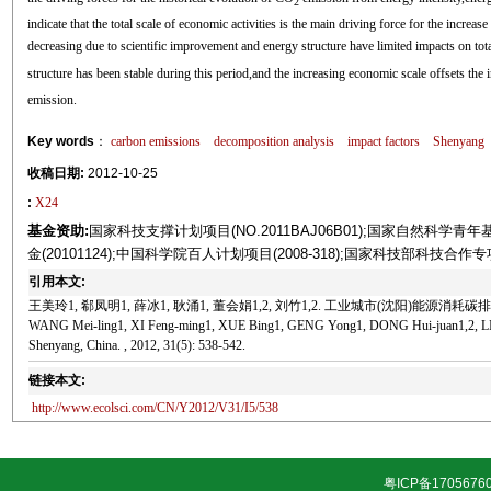
2
indicate that the total scale of economic activities is the main driving force for the incr
decreasing due to scientific improvement and energy structure have limited impacts on to
structure has been stable during this period,and the increasing economic scale offsets the
emission.
Key words
：
carbon emissions
decomposition analysis
impact factors
Shenyang
收稿日期:
2012-10-25
:
X24
基金资助:
国家科技支撑计划项目(NO.2011BAJ06B01);国家自然科学青年基金(7
金(20101124);中国科学院百人计划项目(2008‐318);国家科技部科技合作专项(2
引用本文:
王美玲1, 郗凤明1, 薛冰1, 耿涌1, 董会娟1,2, 刘竹1,2. 工业城市(沈阳)能源消耗碳排放的影
WANG Mei-ling1, XI Feng-ming1, XUE Bing1, GENG Yong1, DONG Hui-juan1,2, LIU Zhu1
Shenyang, China. , 2012, 31(5): 538-542.
链接本文:
http://www.ecolsci.com/CN/Y2012/V31/I5/538
粤ICP备1705676