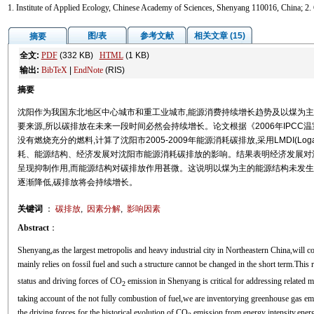
1. Institute of Applied Ecology, Chinese Academy of Sciences, Shenyang 110016, China; 2.
图/表
参考文献
相关文章 (15)
摘要
全文:
PDF
(332 KB)
HTML
(1 KB)
输出:
BibTeX
|
EndNote
(RIS)
摘要
沈阳作为我国东北地区中心城市和重工业城市,能源消费持续增长趋势及以煤为
要来源,所以碳排放在未来一段时间必然会持续增长。论文根据《2006年IPCC
没有燃烧充分的燃料,计算了沈阳市2005-2009年能源消耗碳排放,采用LMDI(Logarith
耗、能源结构、经济发展对沈阳市能源消耗碳排放的影响。结果表明经济发展对沈
呈现抑制作用,而能源结构对碳排放作用甚微。这说明以煤为主的能源结构未发生
逐渐降低,碳排放将会持续增长。
关键词
：
碳排放
,
因素分解
,
影响因素
Abstract
：
Shenyang,as the largest metropolis and heavy industrial city in Northeastern China,will 
mainly relies on fossil fuel and such a structure cannot be changed in the short term.This 
status and driving forces of CO
emission in Shenyang is critical for addressing related 
2
taking account of the not fully combustion of fuel,we are inventorying greenhouse gas e
the driving forces for the historical evolution of CO
emission from energy intensity,energy