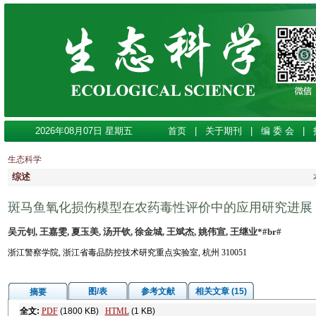
2026年08月07日 星期五
首页
|
关于期刊
|
编 委 会
|
生态科学
综述
斑马鱼氧化损伤模型在农药毒性评价中的应用研究进展
吴元钊, 王嘉雯, 夏玉美, 汤开钦, 徐金城, 王斌杰, 姚伟宣, 王继业*#br#
浙江警察学院, 浙江省毒品防控技术研究重点实验室, 杭州 310051
图/表
参考文献
相关文章 (15)
摘要
全文:
PDF
(1800 KB)
HTML
(1 KB)