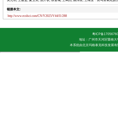
吴元钊, 王嘉雯, 夏玉美, 汤开钦, 徐金城, 王斌杰, 姚伟宣, 王继业*. 斑马鱼氧化损伤模型
链接本文:
http://www.ecolsci.com/CN/Y2025/V44/I1/288
粤ICP备1705676
地址：广州市天河区暨南大学 邮
本系统由
北京玛格泰克科技发展有