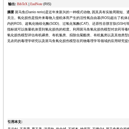
输出:
BibTeX
|
EndNote
(RIS)
摘要
斑马鱼(Danio rerio)是近年来新兴的一种模式动物, 因其具有实验周
关注。氧化损伤是指外来毒物入侵机体而产生的活性氧自由基(ROS)超出了机体
内的ROS、超氧化物歧化酶(SOD)、过氧化氢酶(CAT)、还原性谷胱甘肽(GSH)
指标就可以衡量机体受到氧化损伤的程度。利用斑马鱼氧化损伤模型对农药等毒
氧化损伤模型评估有机磷类、有机氯类、拟除虫菊酯类、有机氮类以及其他类型的
见农药的毒理学研究以及斑马鱼氧化损伤模型在药物毒理学等领域的应用研究提
引用本文: