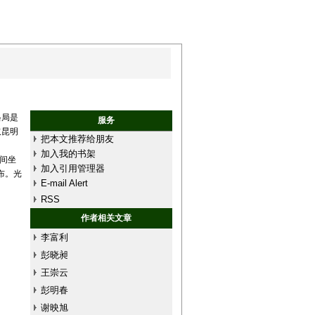
格局是
服务
取昆明
把本文推荐给朋友
加入我的书架
点空间坐
加入引用管理器
分布。光
E-mail Alert
RSS
作者相关文章
李富利
彭晓昶
王崇云
彭明春
谢映旭