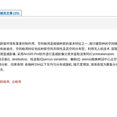
相关文章 (15)
对群落环境有显著控制作用。空间格局是植物种群的基本特征之一, 探讨建群种的空间
有效途径。空间格局特征包括种群空间关联性及其空间分布型。利用无人机技术, 获
, 采用ArcGIS Pro软件进行遥感影像分类并提取滇青冈(Cyclobalanopsis
)、滇石栎(L. dealbatus)、栓皮栎(Quercus variabilis)、槲栎(Q. aliena)植株树冠中心
软件中进点格局分析。结果表明: 各物种10m以下呈均匀分布或随机, 随尺度增加, 渐渐表现为聚集
关。
群格局
,
点格局