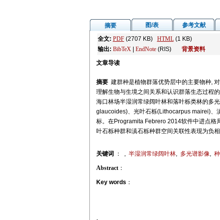
图/表
参考文献
摘要
全文:
PDF
(2707 KB)
HTML
(1 KB)
输出:
BibTeX
|
EndNote
(RIS)
背景资料
文章导读
摘要
建群种是植物群落优势层中的主要物种, 
理解生物与生境之间关系和认识群落生态过程的
海口林场半湿润常绿阔叶林和落叶栎类林的多光谱遥感影像
glaucoides)、光叶石栎(Lithocarpus mairei
标。在Programita Febrero 2014
叶石栎种群和滇石栎种群空间关联性表现为负相
关键词
：
,
半湿润常绿阔叶林
,
多光谱影像
,
种
Abstract
：
Key words
：