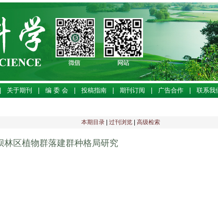
|
关于期刊
|
编 委 会
|
投稿指南
|
期刊订阅
|
广告合作
|
联系我
本期目录
|
过刊浏览
|
高级检索
坝林区植物群落建群种格局研究