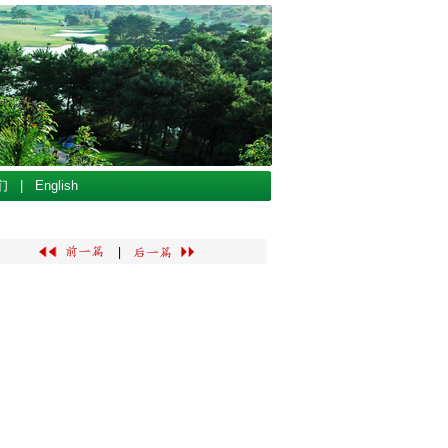
们
|
English
|