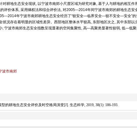
针对耕地生态安全现状, 以宁波市南郊小尺度区域为研究对象, 基于人与耕地的相互作用
评价体系, 采用熵权法和综合评价法, 对2005—2014年间宁波市南郊的耕地生态安
, 2005—2014年宁波市南郊耕地生态安全经历了“较安全—临界安全—较不安全—安全”
安全状况存在着明显的区域性差异。西部地区整体水平较高, 东部地区次之, 其中东部以北
较小; 宁波市南郊生态安全指数呈现显著的空间集聚性, 高—高聚类显著性较弱, 低—低
宁波市南郊
的耕地生态安全评价及时空格局演变[J]. 生态科学, 2019, 38(1): 186-193.