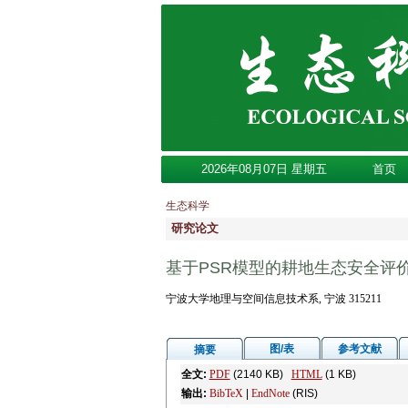
2026年08月07日 星期五
首页
生态科学
研究论文
基于PSR模型的耕地生态安全评
宁波大学地理与空间信息技术系, 宁波 315211
图/表
参考文献
摘要
全文:
PDF
(2140 KB)
HTML
(1 KB)
输出:
BibTeX
|
EndNote
(RIS)