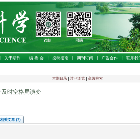
|
关于期刊
|
编 委 会
|
投稿指南
|
期刊订阅
|
广告合作
|
联系我
本期目录
|
过刊浏览
|
高级检索
价及时空格局演变
相关文章 (7)