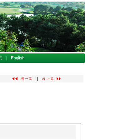
们
|
English
|