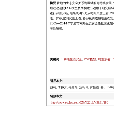
摘要
耕地的生态安全关系到区域的可持续发展, 
通过改进的PSR模型从而构建出适用于研究区域的
进行评价分析, 结果表明: (1)从时间尺度上看
段。(2)从空间尺度上看, 各乡镇街道耕地生态
2005—2014年宁波市南郊生态安全指数变化
著性较强。
关键词
：
耕地生态安全
,
PSR模型
,
时空演变
,
引用本文:
赵柯, 李伟芳, 毛菁旭, 寇相玮, 尹昌霞. 基于PSR模型
链接本文:
http://www.ecolsci.com/CN/Y2019/V38/I1/186