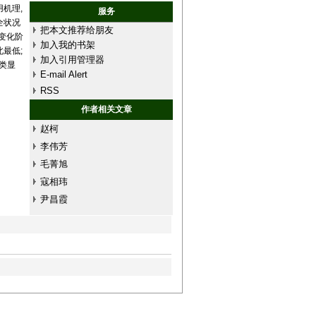
机理,
服务
全状况
把本文推荐给朋友
的变化阶
加入我的书架
最低;
加入引用管理器
聚类显
E-mail Alert
RSS
作者相关文章
赵柯
李伟芳
毛菁旭
寇相玮
尹昌霞