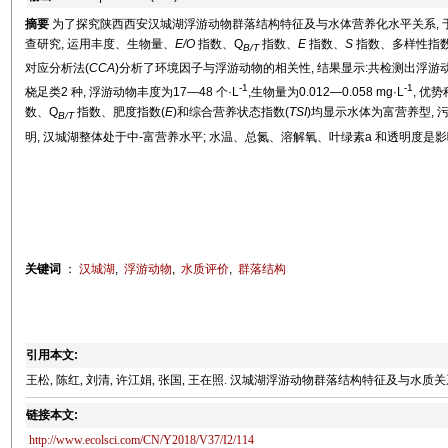
摘要
为了探究陕西西安汉城湖浮游动物群落结构特征及与水体营养化水平关系, 于20
查研究, 运用丰度、生物量、
E/O
指数、Q
指数、
E
指数、
S
指数、多样性指数
B/T
对应分析法(
CCA
)分析了环境因子与浮游动物的相关性, 结果显示:共检测出浮游动物21 
-1
-1
桡足类2 种, 浮游动物丰度为17—48 个·L
,生物量为0.012—0.058 mg·L
, 优
数、Q
指数、肥度指数(
E
)和综合营养状态指数(
TSI
)均显示水体为富营养型, 
B/T
明, 汉城湖整体处于中-富营养水平; 水温、总氮、溶解氧、叶绿素a 和透明度
关键词
：
汉城湖
,
浮游动物
,
水质评价
,
群落结构
引用本文:
王松, 陈红, 刘清, 许江娟, 张国, 王在照. 汉城湖浮游动物群落结构特征及与水质关系[J]. 生态科
链接本文:
http://www.ecolsci.com/CN/Y2018/V37/I2/114