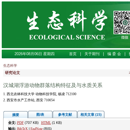
2026年08月06日 星期四
首页
|
关于期刊
|
编 委 会
|
生态科学
研究论文
汉城湖浮游动物群落结构特征及与水质关系
1. 西北农林科技大学 动物科技学院, 杨凌 712100
2. 西安市水产工作站, 西安 710054
图/表
参考文献
相关文章 (15)
摘要
全文:
PDF
(707 KB)
HTML
(1 KB)
输出:
BibTeX
|
EndNote
(RIS)