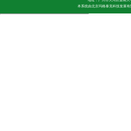
地址：广州市天河区暨南大学 邮
本系统由
北京玛格泰克科技发展有