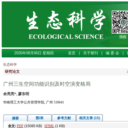
2026年08月06日 星期四
首页
|
关于期刊
|
编 委 会
|
生态科学
研究论文
广州三生空间功能识别及时空演变格局
余亮亮*, 廖东明
华南理工大学公共管理学院, 广州 510641
图/表
参考文献
相关文章 (15)
摘要
全文:
PDF
(15085 KB)
HTML
(1 KB)