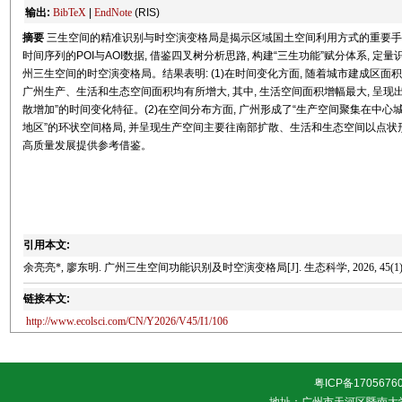
输出:
BibTeX
|
EndNote
(RIS)
摘要
三生空间的精准识别与时空演变格局是揭示区域国土空间利用方式的重要手段,
时间序列的POI与AOI数据, 借鉴四叉树分析思路, 构建“三生功能”赋分体系, 
州三生空间的时空演变格局。结果表明: (1)在时间变化方面, 随着城市建成区面积
广州生产、生活和生态空间面积均有所增大, 其中, 生活空间面积增幅最大, 呈
散增加”的时间变化特征。(2)在空间分布方面, 广州形成了“生产空间聚集在
地区”的环状空间格局, 并呈现生产空间主要往南部扩散、生活和生态空间以点
高质量发展提供参考借鉴。
引用本文:
余亮亮*, 廖东明. 广州三生空间功能识别及时空演变格局[J]. 生态科学, 2026, 45(1): 
链接本文:
http://www.ecolsci.com/CN/Y2026/V45/I1/106
粤ICP备1705676