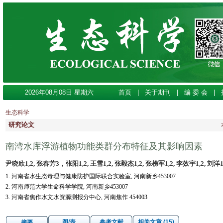
2026年08月08日 星期六
首页
|
关于期刊
|
编 委 会
|
生态科学
研究论文
南湾水库浮游植物功能类群分布特征及其影响因素
尹晓欣1,2, 张春芳3，张阳1,2, 王雪1,2, 张毅杰1,2, 张榜军1,2, 李效宇1,2, 刘洋1,
1. 河南省水生态毒理与健康防护国际联合实验室, 河南新乡453007
2. 河南师范大学生命科学学院, 河南新乡453007
3. 河南省焦作水文水资源测报分中心, 河南焦作 454003
图/表
参考文献
相关文章 (15)
摘要