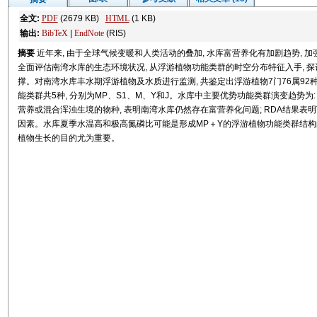
全文:
PDF
(2679 KB)
HTML
(1 KB)
输出:
BibTeX
|
EndNote
(RIS)
摘要
近年来, 由于全球气候变暖和人类活动的叠加, 水库富营养化有加剧趋势, 
全面评估南湾水库的生态环境状况, 从浮游植物功能类群的时空分布特征入手, 
撑。对南湾水库丰水期浮游植物及水质进行监测, 共鉴定出浮游植物7门76属92种
能类群共5种, 分别为MP、S1、M、Y和J。水库中主要优势功能类群演变趋势为: 
营养或混合浑浊生境的物种, 表明南湾水库仍然存在富营养化问题; RDA结果表
因素。水库夏季水温高和极高氮磷比可能是形成MP＋Y的浮游植物功能类群结构
植物生长的目的尤为重要。