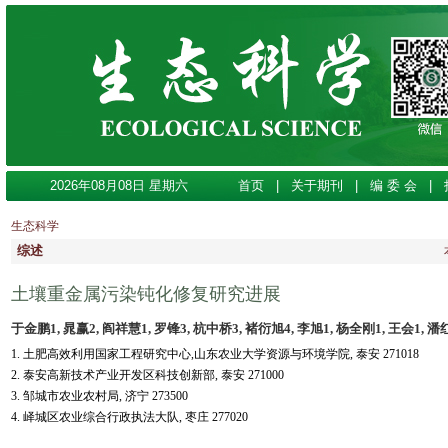
2026年08月08日 星期六
首页
|
关于期刊
|
编 委 会
|
生态科学
综述
土壤重金属污染钝化修复研究进展
于金鹏1, 晁赢2, 阎祥慧1, 罗锋3, 杭中桥3, 褚衍旭4, 李旭1, 杨全刚1, 王会1, 潘红1,
1. 土肥高效利用国家工程研究中心,山东农业大学资源与环境学院, 泰安 271018
2. 泰安高新技术产业开发区科技创新部, 泰安 271000
3. 邹城市农业农村局, 济宁 273500
4. 峄城区农业综合行政执法大队, 枣庄 277020