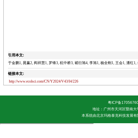
引用本文:
于金鹏1, 晁赢2, 阎祥慧1, 罗锋3, 杭中桥3, 褚衍旭4, 李旭1, 杨全刚1, 王会1, 潘红1, 
链接本文:
http://www.ecolsci.com/CN/Y2024/V43/I4/226
粤ICP备1705676
地址：广州市天河区暨南大学 邮
本系统由
北京玛格泰克科技发展有